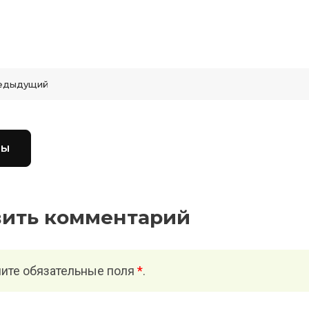
едыдущий
вы
вить комментарий
ите обязательные поля
*
.