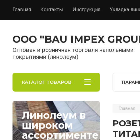
Главная
Контакты
Инструкция
Укладка лин
OOO "BAU IMPEX GROU
Оптовая и розничная торговля напольными
покрытиями (линолеум)
КАТАЛОГ ТОВАРОВ
ПАРАМ
Главная
Линолеум в
РОЗЕ
широком
ТИТА
ассортименте