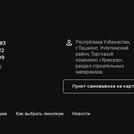
Республика Узбекистан,
83
г.Ташкент, Учтепинский
22
район, Торговый
99
комплекс «Урикзор»,
раздел строительных
0
материалов.
Пункт самовывоза на кар
ума
Как выбрать линолеум
Новости