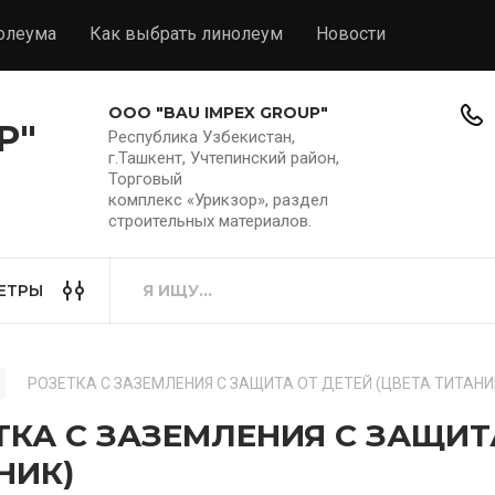
олеума
Как выбрать линолеум
Новости
ООО "BAU IMPEX GROUP"
P"
Республика Узбекистан,
г.Ташкент, Учтепинский район,
Торговый
комплекс «Урикзор», раздел
строительных материалов.
ЕТРЫ
РОЗЕТКА С ЗАЗЕМЛЕНИЯ С ЗАЩИТА ОТ ДЕТЕЙ (ЦВЕТА ТИТАНИ
ТКА С ЗАЗЕМЛЕНИЯ С ЗАЩИТА
НИК)