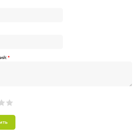
ий:
*
ить