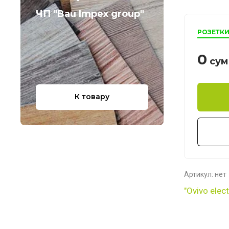
ЧП "Bau Impex group"
РОЗЕТК
0
сум
К товару
Артикул:
нет
"Ovivo elec