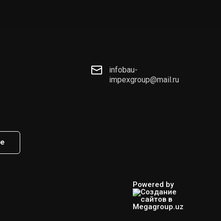
infobau-
impexgroup@mail.ru
те
Powered by